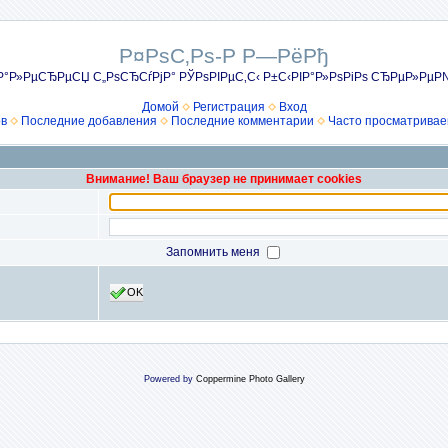
Р¤РѕС‚Рѕ-Р Р—РёРђ
Р°Р»РµСЂРµСЏ С„РѕСЂСѓРјР° РЎРѕРІРµС‚С‹ Р±С‹РІР°Р»РѕРіРѕ СЂРµР»Рµ
Домой
Регистрация
Вход
ов
Последние добавления
Последние комментарии
Часто просматрива
Внимание! Ваш браузер не принимает cookies
Запомнить меня
OK
Powered by
Coppermine Photo Gallery