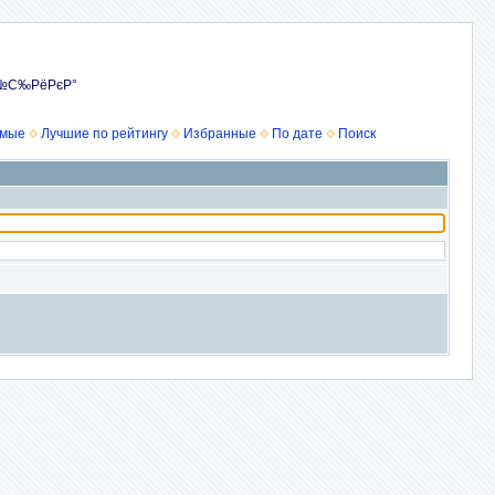
Р№С‰РёРєР°
емые
Лучшие по рейтингу
Избранные
По дате
Поиск