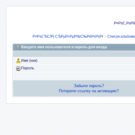
Р¤РѕС‚РѕРі
Р¤РѕСЂСѓРј СЂРµР»РµР№С‰РёРєРѕРІ
Список альбом
Введите имя пользователя и пароль для входа
Имя (ник)
Пароль
Забыли пароль?
Потеряли ссылку на активацию?