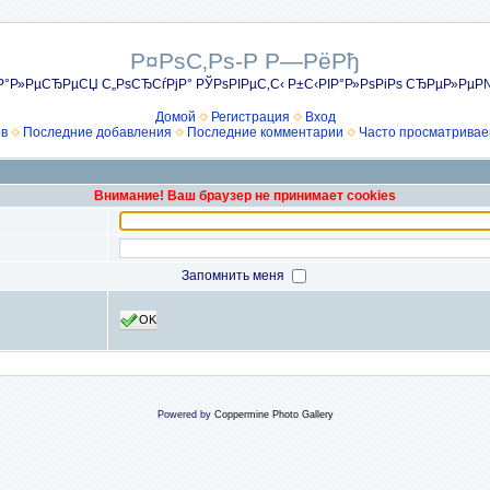
Р¤РѕС‚Рѕ-Р Р—РёРђ
Р°Р»РµСЂРµСЏ С„РѕСЂСѓРјР° РЎРѕРІРµС‚С‹ Р±С‹РІР°Р»РѕРіРѕ СЂРµР»Рµ
Домой
Регистрация
Вход
ов
Последние добавления
Последние комментарии
Часто просматрива
Внимание! Ваш браузер не принимает cookies
Запомнить меня
OK
Powered by
Coppermine Photo Gallery