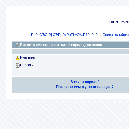
Р¤РѕС‚РѕРі
Р¤РѕСЂСѓРј СЂРµР»РµР№С‰РёРєРѕРІ
Список альбом
Введите имя пользователя и пароль для входа
Имя (ник)
Пароль
Забыли пароль?
Потеряли ссылку на активацию?