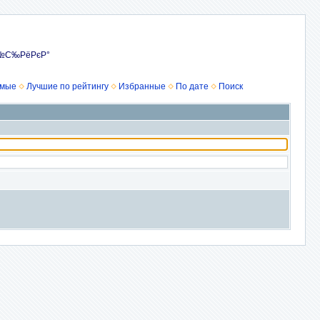
Р№С‰РёРєР°
емые
Лучшие по рейтингу
Избранные
По дате
Поиск